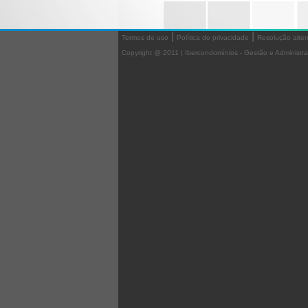
|
|
Termos de uso
Política de privacidade
Resolução altern
Copyright @ 2011 | Ibercondomínios - Gestão e Administra