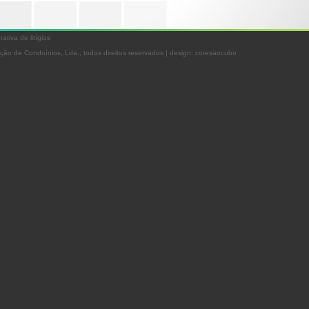
ativa de litígios
ção de Condoínios, Lda., todos direitos reservados | design:
coresaocubo